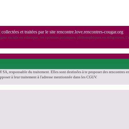
 collectées et traitées par le site rencontre.love.rencontres-cougar.org
ine raciale ou ethnique, les opinions politiques, philosophiques ou religieuses, l’a
SA, responsable du traitement. Elles sont destinées à te proposer des rencontres en a
'opposer à leur traitement à l'adresse mentionnée dans les CGUV.