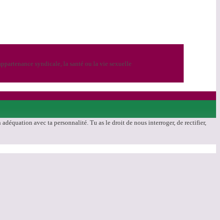
ppartenance syndicale, la santé ou la vie sexuelle
déquation avec ta personnalité. Tu as le droit de nous interroger, de rectifier,