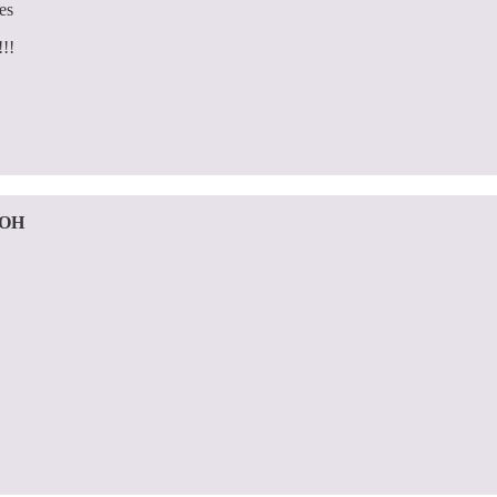
es
!!!
 OH