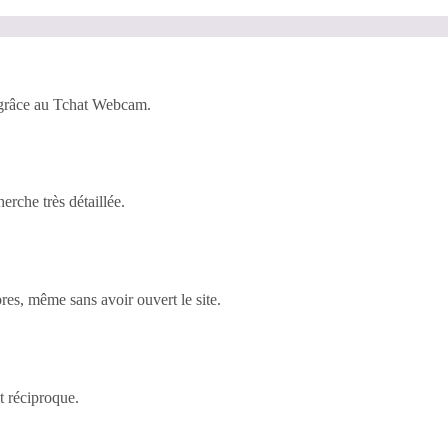
 grâce au Tchat Webcam.
rche très détaillée.
es, même sans avoir ouvert le site.
t réciproque.