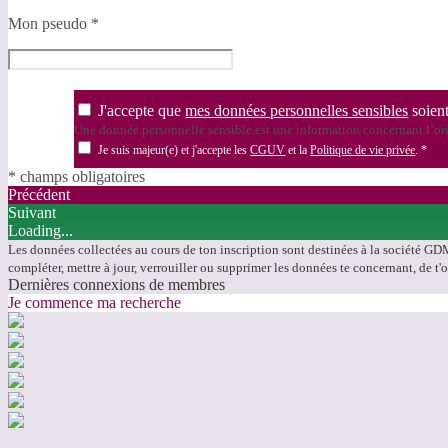
Mon pseudo
*
J'accepte que
mes données personnelles sensibles
soient
Une donnée personnelle sensible est une information concernant l’orig
Je suis majeur(e) et j'accepte les
CGUV
et la
Politique de vie privée
.
*
* champs obligatoires
Précédent
Suivant
Loading...
Les données collectées au cours de ton inscription sont destinées à la société GDM 
compléter, mettre à jour, verrouiller ou supprimer les données te concernant, de t
Dernières connexions de membres
Je commence ma recherche