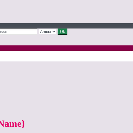
yName}