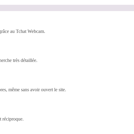
 grâce au Tchat Webcam.
rche très détaillée.
es, même sans avoir ouvert le site.
t réciproque.