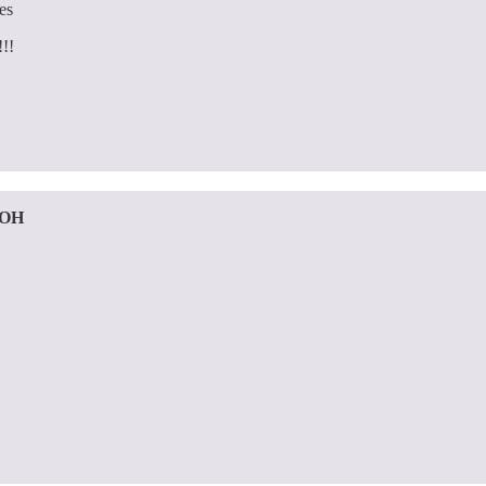
es
!!!
 OH