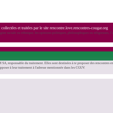
 collectées et traitées par le site rencontre.love.rencontres-cougar.org
ine raciale ou ethnique, les opinions politiques, philosophiques ou religieuses, l’a
SA, responsable du traitement. Elles sont destinées à te proposer des rencontres en a
'opposer à leur traitement à l'adresse mentionnée dans les CGUV.