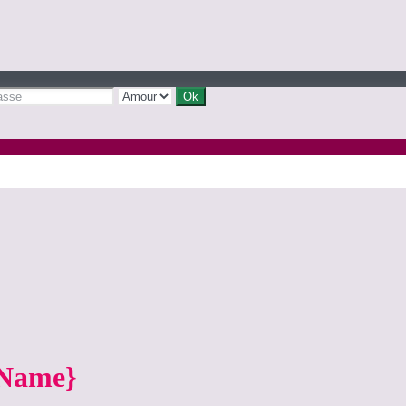
yName}