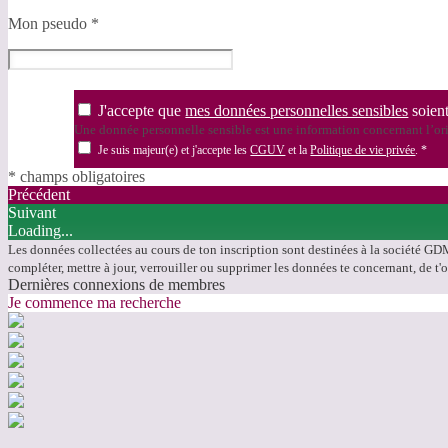
Mon pseudo
*
J'accepte que
mes données personnelles sensibles
soient
Une donnée personnelle sensible est une information concernant l’orig
Je suis majeur(e) et j'accepte les
CGUV
et la
Politique de vie privée
.
*
* champs obligatoires
Précédent
Suivant
Loading...
Les données collectées au cours de ton inscription sont destinées à la société GDM 
compléter, mettre à jour, verrouiller ou supprimer les données te concernant, de t
Dernières connexions de membres
Je commence ma recherche