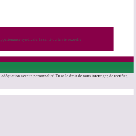
ppartenance syndicale, la santé ou la vie sexuelle
déquation avec ta personnalité. Tu as le droit de nous interroger, de rectifier,